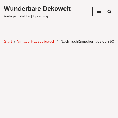
Wunderbare-Dekowelt
Zum
Vintage | Shabby | Upcycling
Inhalt
springen
Start
\
Vintage Hausgebrauch
\
Nachttischlämpchen aus den 50er-