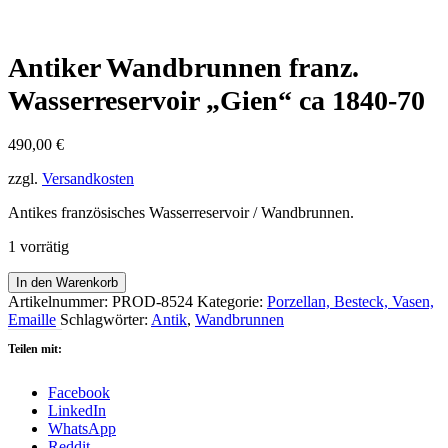
Antiker Wandbrunnen franz.
Wasserreservoir „Gien“ ca 1840-70
490,00
€
zzgl.
Versandkosten
Antikes französisches Wasserreservoir / Wandbrunnen.
1 vorrätig
Antiker
In den Warenkorb
Wandbrunnen
Artikelnummer:
PROD-8524
Kategorie:
Porzellan, Besteck, Vasen,
franz.
Emaille
Schlagwörter:
Antik
,
Wandbrunnen
Wasserreservoir
Teilen mit:
"Gien"
ca
1840-
Facebook
70
LinkedIn
Menge
WhatsApp
Reddit