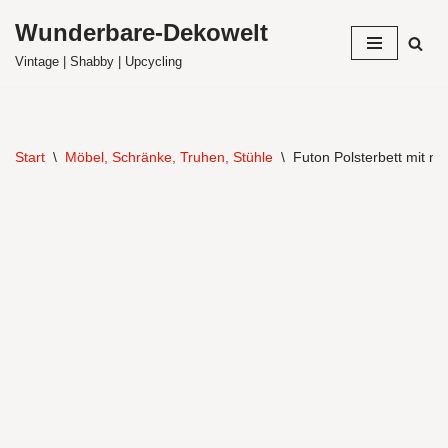
Wunderbare-Dekowelt
Zum
Vintage | Shabby | Upcycling
Inhalt
springen
Start
\
Möbel, Schränke, Truhen, Stühle
\
Futon Polsterbett mit n