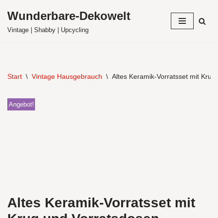
Wunderbare-Dekowelt
Zum
Vintage | Shabby | Upcycling
Inhalt
springen
Start
\
Vintage Hausgebrauch
\
Altes Keramik-Vorratsset mit Krug
Angebot!
Altes Keramik-Vorratsset mit