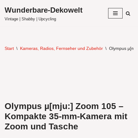
Wunderbare-Dekowelt
Zum
Vintage | Shabby | Upcycling
Inhalt
springen
Start
\
Kameras, Radios, Fernseher und Zubehör
\
Olympus µ[mj
Olympus µ[mju:] Zoom 105 –
Kompakte 35-mm-Kamera mit
Zoom und Tasche