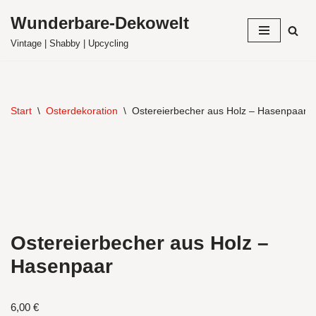
Wunderbare-Dekowelt
Zum
Vintage | Shabby | Upcycling
Inhalt
springen
Start
\
Osterdekoration
\
Ostereierbecher aus Holz – Hasenpaar
Ostereierbecher aus Holz –
Hasenpaar
6,00
€