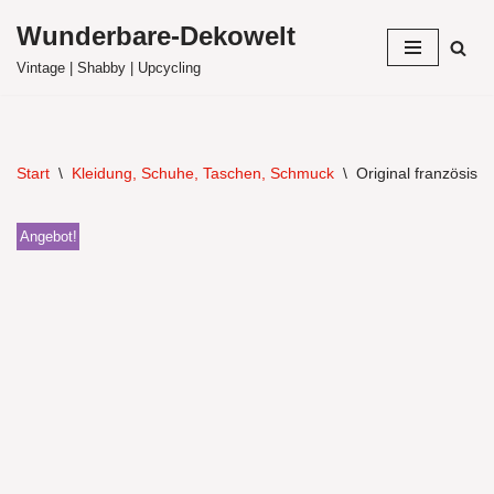
Wunderbare-Dekowelt
Zum
Vintage | Shabby | Upcycling
Inhalt
springen
Start
\
Kleidung, Schuhe, Taschen, Schmuck
\
Original französis
Angebot!