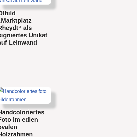
Ölbild
„Marktplatz
Rheydt“ als
signiertes Unikat
auf Leinwand
Handcoloriertes
Foto im edlen
ovalen
Holzrahmen