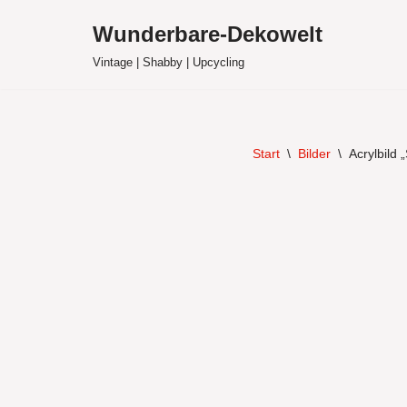
Wunderbare-Dekowelt
Zum
Vintage | Shabby | Upcycling
Inhalt
springen
Start
\
Bilder
\
Acrylbild 