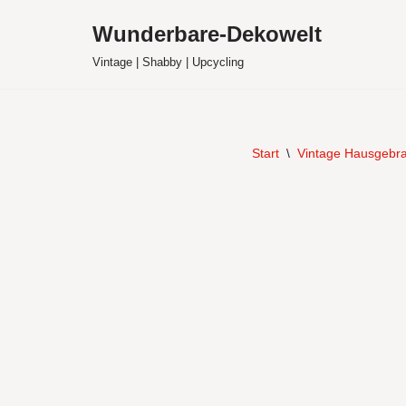
Wunderbare-Dekowelt
Zum
Vintage | Shabby | Upcycling
Inhalt
springen
Start
\
Vintage Hausgebr