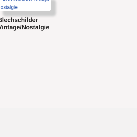
Blechschilder
Vintage/Nostalgie