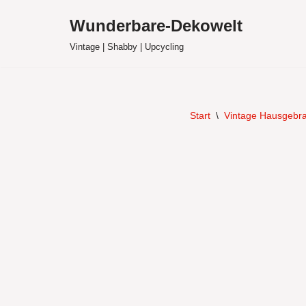
Wunderbare-Dekowelt
Zum
Vintage | Shabby | Upcycling
Inhalt
springen
Start
\
Vintage Hausgebr