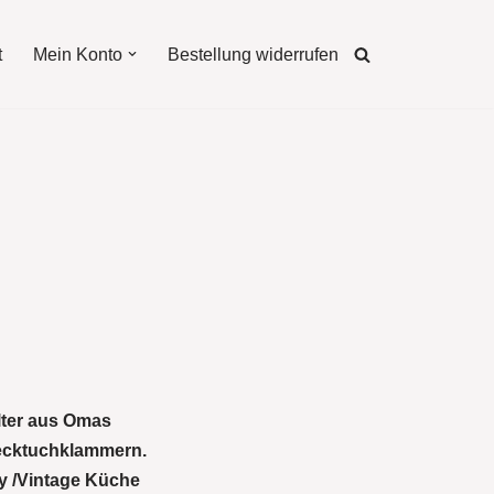
t
Mein Konto
Bestellung widerrufen
alter aus Omas
 Decktuchklammern.
y /Vintage Küche