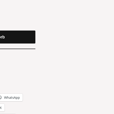
orb
WhatsApp
X