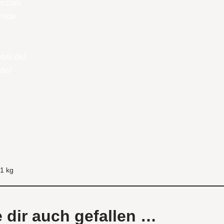
er.com
om/de
bel.de/
.de/
1 kg
 dir auch gefallen …