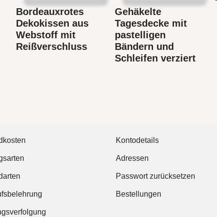
Bordeauxrotes
Gehäkelte
Dekokissen aus
Tagesdecke mit
Webstoff mit
pastelligen
Reißverschluss
Bändern und
Schleifen verziert
dkosten
Kontodetails
gsarten
Adressen
darten
Passwort zurücksetzen
ufsbelehrung
Bestellungen
gsverfolgung