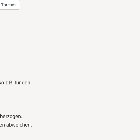
Threads
eko
z.B.
für den
überzogen.
ben abweichen.