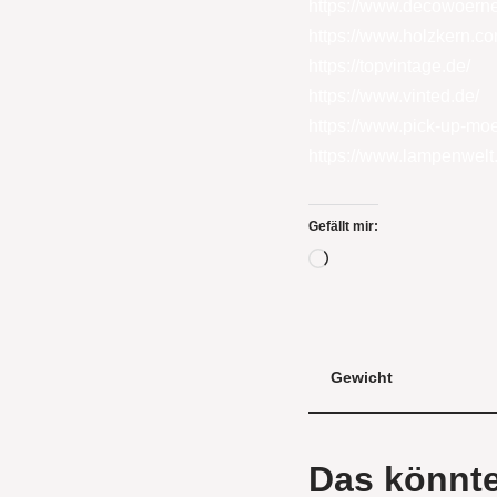
https://www.decowoern
https://www.holzkern.c
https://topvintage.de/
https://www.vinted.de/
https://www.pick-up-moe
https://www.lampenwelt
Gefällt mir:
Gewicht
Das könnte