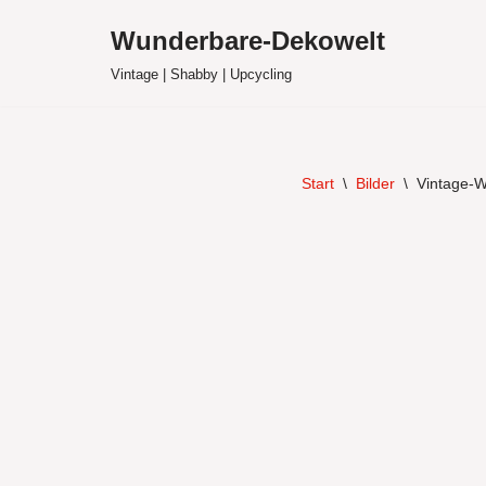
Wunderbare-Dekowelt
Zum
Vintage | Shabby | Upcycling
Inhalt
springen
Start
\
Bilder
\
Vintage-