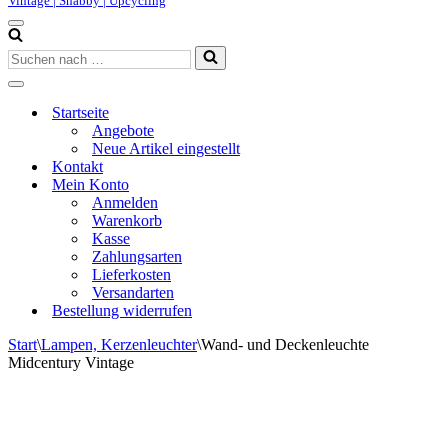
Vintage | Shabby | Upcycling
Navigationsmenü
Suchen
nach …
Navigationsmenü
Startseite
Angebote
Neue Artikel eingestellt
Kontakt
Mein Konto
Anmelden
Warenkorb
Kasse
Zahlungsarten
Lieferkosten
Versandarten
Bestellung widerrufen
Start
\
Lampen, Kerzenleuchter
\
Wand- und Deckenleuchte
Midcentury Vintage