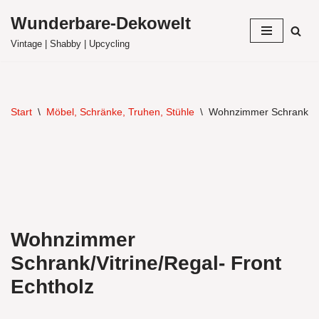
Wunderbare-Dekowelt
Zum
Vintage | Shabby | Upcycling
Inhalt
springen
Start
\
Möbel, Schränke, Truhen, Stühle
\
Wohnzimmer Schrank/Vit
Wohnzimmer
Schrank/Vitrine/Regal- Front
Echtholz