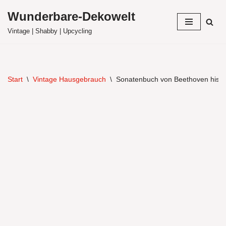
Wunderbare-Dekowelt
Zum
Vintage | Shabby | Upcycling
Inhalt
springen
Start
\
Vintage Hausgebrauch
\
Sonatenbuch von Beethoven histo