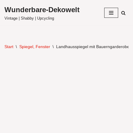
Wunderbare-Dekowelt
Zum
Vintage | Shabby | Upcycling
Inhalt
springen
Start
\
Spiegel, Fenster
\
Landhausspiegel mit Bauerngarderobe