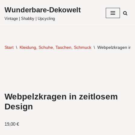
Wunderbare-Dekowelt
Zum
Vintage | Shabby | Upcycling
Inhalt
springen
Start
\
Kleidung, Schuhe, Taschen, Schmuck
\
Webpelzkragen in z
Webpelzkragen in zeitlosem
Design
19,00
€