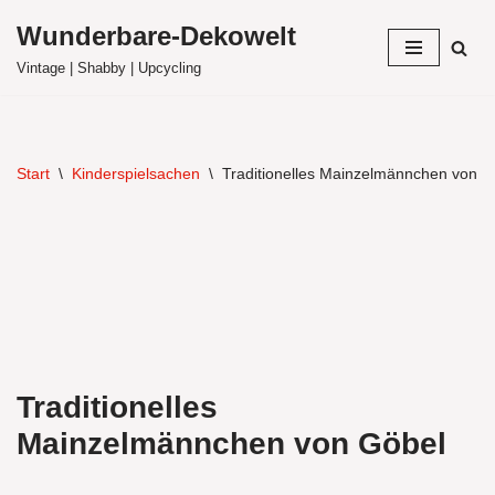
Wunderbare-Dekowelt
Zum
Vintage | Shabby | Upcycling
Inhalt
springen
Start
\
Kinderspielsachen
\
Traditionelles Mainzelmännchen von G
Traditionelles
Mainzelmännchen von Göbel