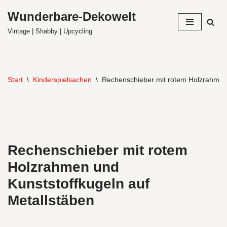
Wunderbare-Dekowelt
Zum
Vintage | Shabby | Upcycling
Inhalt
springen
Start
\
Kinderspielsachen
\
Rechenschieber mit rotem Holzrahmen 
Rechenschieber mit rotem
Holzrahmen und
Kunststoffkugeln auf
Metallstäben