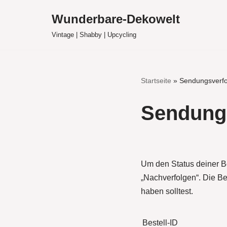
Wunderbare-Dekowelt
Zum
Vintage | Shabby | Upcycling
Inhalt
springen
Startseite
»
Sendungsverf
Sendung
Um den Status deiner Be
„Nachverfolgen“. Die Be
haben solltest.
Bestell-ID